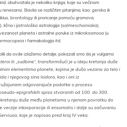
rid, obuhvatala je nekoliko knjiga, koje su većinom
u renesansi. Bavila se različitim pitanjima, kao:
gen
i
ka
ili
iklus,
b
r
ontology
ili proricanje pomoću gromova,
a
), lična i i
jat
r
ološka
astrologija (
salmescho
i
n
i
aka
),
povezanost planeta i astralne poruke iz mikrokosmosa (u
a
r
macope
i
a
i farmakologija itd.
olili da ovde izlažemo detalje, pokazali smo da je vulgarno
kle
r
o
i
ili „sudbine“, transformišući je u ideju kretanja duše
lnim elementima planete, kojima je duša vezana za telo i
da i njegovog sina Isidora, kao i oni iz
ružaju
nam odgovarajuće podatke o procesu
 pseudo-epigrafskih spisa stvaranih od 100. do 300.
i kretanju duše među planetama u njenom povratku do
verzije inkorporacije ili ensomat
i
s i dalje su sačuvani
u
erviusa, koje je napisao pred kraj IV veka.