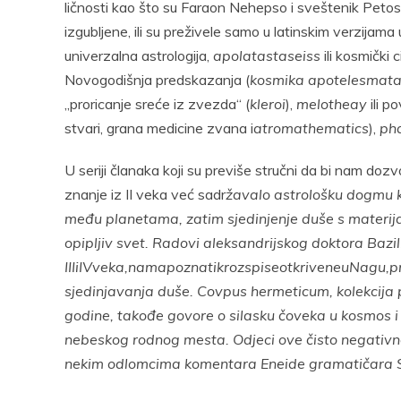
ličnosti kao što su Faraon Nehepso i sveštenik Petosi
izgubljene, ili su preživele samo u latinskim verzijama 
univerzalna astrologija,
apolatastase
i
ss
ili kosmički c
Novogodišnja predskazanja (
kosm
i
ka apotelesmat
„proricanje sreće iz zvezda“ (
kle
r
o
i
),
melotheay
ili 
stvari, grana medicine zvana i
at
r
omathemat
i
cs
),
ph
U seriji članaka koji su previše stručni da bi nam dozv
znanje iz II veka već sadr
žavalo astrološku dogmu 
među planetama, zatim sjedinjenje duše s materija
opipljiv svet. Radovi aleksandrijskog doktora Bazili
III
i
IV
veka,
nama
poznati
kroz
spise
otkrivene
u
Nagu,
p
sjedinjavanja duše. Covpus he
r
met
i
cum, kolekcija
godine, takođe govore o silasku čoveka u kosmos 
nebeskog rodnog mesta. Odjeci ove čisto negativne 
nekim odlomcima komentara Ene
i
de gramatičara S