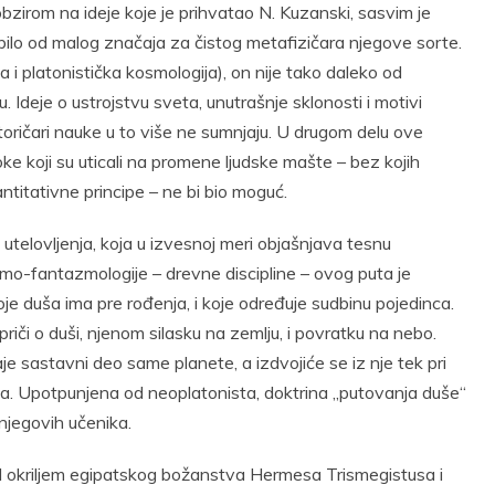
 obzirom na ideje koje je prihvatao N. Kuzanski, sasvim je
bilo od malog značaja za čistog metafizičara njegove sorte.
 i platonistička kosmologija), on nije tako daleko od
. Ideje o ustrojstvu sveta, unutrašnje sklonosti i motivi
istoričari nauke u to više ne sumnjaju. U drugom delu ove
e koji su uticali na promene ljudske mašte – bez kojih
antitativne principe – ne bi bio moguć.
utelovljenja, koja u izvesnoj meri objašnjava tesnu
mo-fantazmologije – drevne discipline – ovog puta je
oje duša ima pre rođenja, i koje određuje sudbinu pojedinca.
 priči o duši, njenom silasku na zemlju, i povratku na nebo.
je sastavni deo same planete, a izdvojiće se iz nje tek pri
ja. Upotpunjena od neoplatonista, doktrina „putovanja duše“
 njegovih učenika.
pod okriljem egipatskog božanstva Hermesa Trismegistusa i