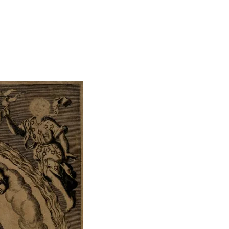
ERGEJ JESENJIN
DRAGAN VELIKIĆ
 navikli na življenje pod
Literatura niti prepisuje, niti prep
, navikli smo da užižemo
život, već ga nanovo stvara.
ed ikonama, ali ne i pred
čovjekom.
Podijelite na:
Facebook
Twitter
Pinter
Podijelite na:
Pocket
Email
Print
Twitter
Pinterest