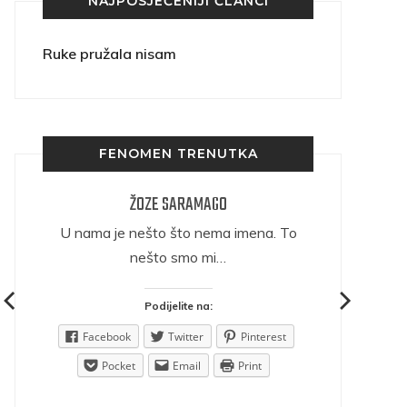
NAJPOSJEĆENIJI ČLANCI
Ruke pružala nisam
FENOMEN TRENUTKA
ŽOZE SARAMAGO
ričava
U nama je nešto što nema imena. To
nešto smo mi…
Podijelite na:
est
Facebook
Twitter
Pinterest
Pocket
Email
Print