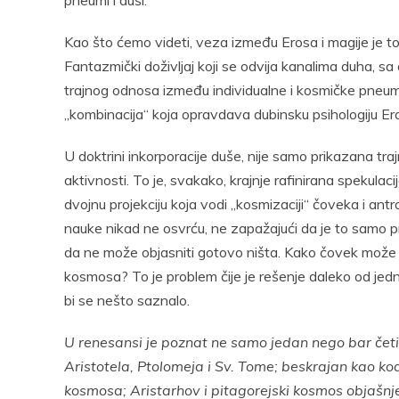
pneumi i duši.
Kao što ćemo videti, veza između Erosa i magije je tol
Fantazmički doživljaj koji se odvija kanalima duha, sa
trajnog odnosa između individualne i kosmičke pneum
„kombinacija“ koja opravdava dubinsku psihologiju Er
U doktrini inkorporacije duše, nije samo prikazana t
aktivnosti. To je, svakako, krajnje rafinirana speku
dvojnu projekciju koja vodi „kosmizaciji“ čoveka i antro
nauke nikad ne osvrću, ne zapažajući da je to samo pro
da ne može objasniti gotovo ništa. Kako čovek može bi
kosmosa? To je problem čije je rešenje daleko od jednog
bi se nešto saznalo.
U renesansi je poznat ne samo jedan nego bar četir
Aristotela, Ptolomeja i Sv. Tome; beskrajan kao ko
kosmosa; Aristarhov i pitagorejski kosmos objašnje