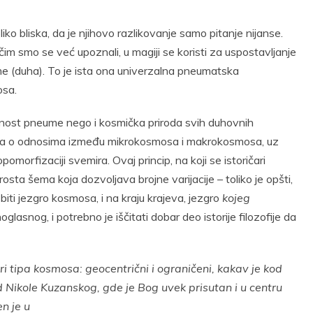
iko bliska, da je njihovo razlikovanje samo pitanje nijanse.
 čim smo se već upoznali, u magiji se koristi za uspostavljanje
e (duha). To je ista ona univerzalna pneumatska
osa.
rajnost pneume nego i kosmička priroda svih duhovnih
lacija o odnosima između mikrokosmosa i makrokosmosa, uz
pomorfizaciji svemira. Ovaj princip, na koji se istoričari
sta šema koja dozvoljava brojne varijacije – toliko je opšti,
ti jezgro kosmosa, i na kraju krajeva, jezgro
kojeg
lasnog, i potrebno je iščitati dobar deo istorije filozofije da
i tipa kosmosa: geocentrični i ograničeni, kakav je kod
d Nikole Kuzanskog, gde je Bog uvek prisutan i u centru
n je u