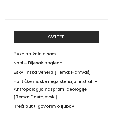
SVJEŽE
Ruke pružala nisam
Kapi – Bljesak pogleda
Eskvilinska Venera [Tema: Hamvaš]
Političke maske i egzistencijalni strah –
Antropologija naspram ideologije
[Tema: Dostojevski]
Treći put ti govorim o ljubavi