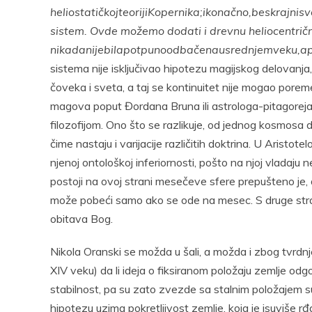
heliostatičkoj
teoriji
Kopernika;
i
konačno,
beskrajni
sv
sistem. Ovde možemo dodati i drevnu heliocentričn
nikada
nije
bila
potpuno
odbačena
u
srednjem
veku,
a
sistema nije isključivao hipotezu magijskog delovanja,
čoveka i sveta, a taj se kontinuitet nije mogao poreme
magova poput Đordana Bruna ili astrologa-pitagorej
filozofijom. Ono što se razlikuje, od jednog kosmosa d
čime nastaju i varijacije različitih doktrina. U Aristo
njenoj ontološkoj inferiornosti, pošto na njoj vladaju
postoji na ovoj strani mesečeve sfere prepušteno je
može pobeći samo ako se ode na mesec. S druge str
obitava Bog.
Nikola Oranski se možda u šali, a možda i zbog tvrdnj
XIV veku) da li ideja o fiksiranom položaju zemlje odgo
stabilnost, pa su zato zvezde sa stalnim položajem su
hipotezu uzima pokretljivost zemlje, koja je isuviše rđ