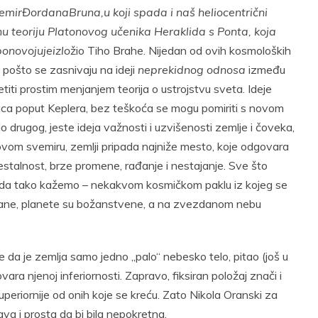
emir
Đ
ordana
Bruna,u koji spada i naš heliocentrični
u teoriju Platonovog učenika Heraklida s Ponta, koja
ponovo
ju
je
izlo
žio Tiho Brahe. Nijedan od ovih kosmoloških
 pošto se zasnivaju na ideji
nep
r
ek
i
dnog odnosa
između
titi prostim menjanjem teorija o ustrojstvu sveta. Ideje
aca poput Keplera, bez teškoća se mogu pomiriti s novom
o drugog, jeste ideja važnosti i uzvišenosti zemlje i čoveka,
telovom svemiru, zemlji pripada najniže mesto, koje odgovara
 nestalnost, brze promene, rađanje i nestajanje. Sve što
, da tako kažemo – nekakvom kosmičkom paklu iz kojeg se
ane, planete su božanstvene, a na zvezdanom nebu
e da je zemlja samo jedno „palo“ nebesko telo, pitao (još u
vara njenoj inferiornosti. Zapravo, fiksiran položaj znači i
periornije od onih koje se kreću. Zato Nikola Oranski za
ava i prosta da bi bila nepokretna.