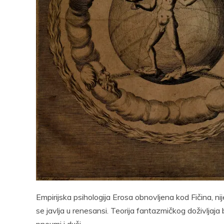
Pocke
Empirijska psihologija Erosa obnovljena kod Fičina, n
se javlja u renesansi. Teorija fantazmičkog doživljaj