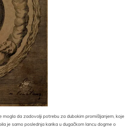
t
Email
Print
ije mogla da zadovolji potrebu za dubokim promišljanjem, koje
a bila je samo poslednja karika u dugačkom lancu dogme o