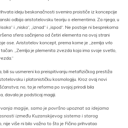
ihvata ideju beskonačnosti svemira proističe iz koncepcije
ski odbija aristotelovsku teoriju o elementima. Za njega, u
oko“ i „nisko“, „iznad“ i „ispod“. Ne postoje ni besprekorna
vršena sfera sačinjena od četiri elementa na ovoj strani
oje ose. Aristotelov koncept, prema kome je „zemlja vrlo
e tačan. „Zemlja je plemenita zvezda koja ima svoje svetlo,
vezda.“
 bili su usmereni ka preispitivanju metafizičkog prestiža
stotelovsku i platonističku kosmologiju. Kroz ovaj novi
anstva; no, ta je reforma po svojoj prirodi bila
, davala je podsticaj magiji.
vljavanja magije, samo je površno upoznat sa idejama
snosti između Kuzanskijevog sistema i starog
 nije više ni bilo važno to što je Fičino prihvatao