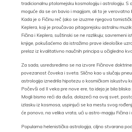
tradicionalnu ptolomejsku kosmologiju i astrologiju. S
moguće da se on bavio i magijom, ali to je verovatno 
Kada je o Fičinu reč (ako se izuzme njegova tomistička
Keplera, koji je proučavao pitagorejsku astralnu muziku
Fičina i Keplera, suštinski se ne razlikuju; savremeni 
knjige, pokušaćemo da istražimo prave ideološke uzrok
prelaz iz kvalitativno naučnih principa u očigledno kv
Za sada, usredsredimo se na izvore Fičinove doktrine 
povezanost čoveka i sveta. Slično kao u slučaju pneu
astrologija iznedrila hipotezu o kosmičkom iskustvu k
Počevši od II veka pre nove ere, ta ideja je bila bliska
Mogli bismo reći da duša, dolazeći na ovaj svet, posta
izlasku iz kosmosa, uspinjući se ka mestu svog rođen
će ponovo, na velika vrata, ući u astro-magiju Fičina i
Popularna helenistička astrologija, ciljno stvarana 