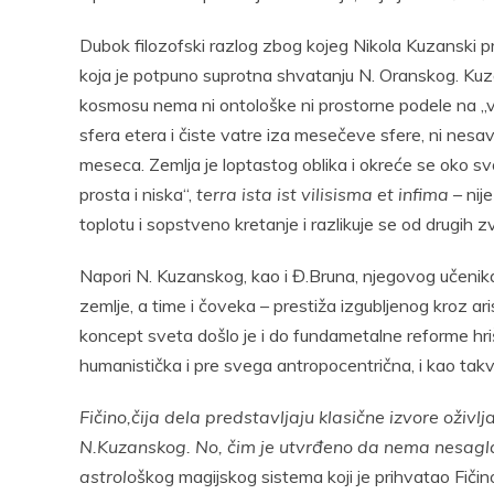
Dubok filozofski razlog zbog kojeg Nikola Kuzanski pr
koja je potpuno suprotna shvatanju N. Oranskog. Kuzan
kosmosu nema ni ontološke ni prostorne podele na „vis
sfera etera i čiste vatre iza mesečeve sfere, ni nesa
meseca. Zemlja je loptastog oblika i okreće se oko sv
prosta i niska“,
terra ista ist vilisisma et infima
– nij
toplotu i sopstveno kretanje i razlikuje se od drugih z
Napori N. Kuzanskog, kao i Đ.Bruna, njegovog učenika,
zemlje, a time i čoveka – prestiža izgubljenog kroz ari
koncept sveta došlo je i do fundametalne reforme hrišć
humanistička i pre svega antropocentrična, i kao takva
Fičino,čija dela predstavljaju klasične izvore oži
N.Kuzanskog. No, čim je utvrđeno da nema nesagla
astrolo
škog magijskog sistema koji je prihvatao Fičino,