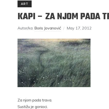
ART
KAPI – ZA NJOM PADA 
Autor/ka:
Boris Jovanović
May 17, 2012
RAJKO GRLIĆ
S
rosečni
Nema na Balkanu lakoće, čak ni one
Mi smo se
di imaju
nepodnošljive, Balkanu više pristaje
mjesečinom
naslov “Nepodnošljiva težina postojanja”
svijeće pr
Podijelite na:
Za njom pada trava.
rest
Facebook
Twitter
Pinterest
Sustižu je gonioci.