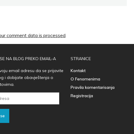
ur comment data is processed
.
 SE NA BLOG PREKO EMAIL-A
STRANICE
voju email adresu da se prijavite
Kontakt
og i dobijate obavještenja o
O Fenomenima
tovima.
Pravila komentarisanja
Registracija
 se