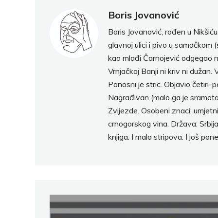
Boris Jovanović
Boris Jovanović, rođen u Nikšiću.
glavnoj ulici i pivo u samačkom
kao mlađi Čarnojević odgegao na
Vrnjačkoj Banji ni kriv ni dužan.
Ponosni je stric. Objavio četiri-
Nagrađivan (malo ga je sramota, 
Zvijezde. Osobeni znaci: umjetn
crnogorskog vina. Država: Srbija 
knjiga. I malo stripova. I još pone