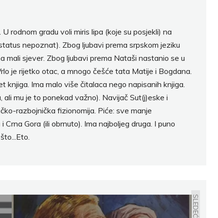
 U rodnom gradu voli miris lipa (koje su posjekli) na
 (status nepoznat). Zbog ljubavi prema srpskom jeziku
 mali sjever. Zbog ljubavi prema Nataši nastanio se u
 Vrlo je rijetko otac, a mnogo češće tata Matije i Bogdana.
pet knjiga. Ima malo više čitalaca nego napisanih knjiga.
ali mu je to ponekad važno). Navijač Sut(j)eske i
ičko-razbojnička fizionomija. Piće: sve manje
i Crna Gora (ili obrnuto). Ima najboljeg druga. I puno
što...Eto.
SLEDEĆE