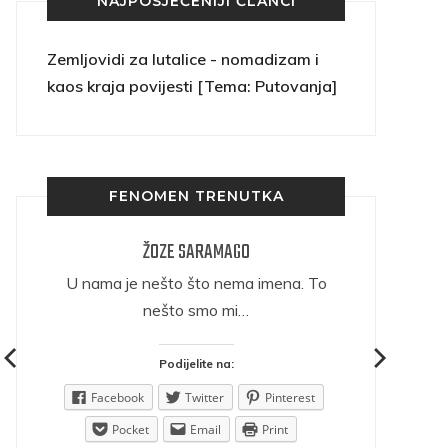
NAJPOSJEĆENIJI ČLANCI
Zemljovidi za lutalice - nomadizam i
kaos kraja povijesti [Tema: Putovanja]
FENOMEN TRENUTKA
ŽOZE SARAMAGO
ričava
U nama je nešto što nema imena. To
nešto smo mi…
Podijelite na:
est
Facebook
Twitter
Pinterest
Pocket
Email
Print