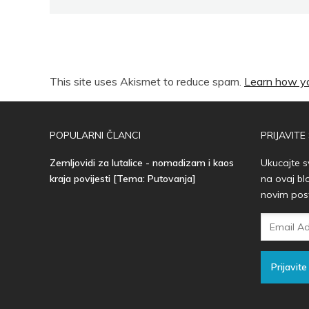
This site uses Akismet to reduce spam.
Learn how yo
POPULARNI ČLANCI
PRIJAVITE
Zemljovidi za lutalice - nomadizam i kaos
Ukucajte s
kraja povijesti [Tema: Putovanja]
na ovaj bl
novim pos
Email
Adresa
Prijavite