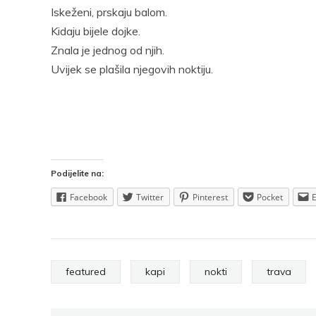
Facebook
Pocket
Email
Print
Iskeženi, prskaju balom.
Pocke
Kidaju bijele dojke.
Znala je jednog od njih.
Uvijek se plašila njegovih noktiju.
Podijelite na:
Facebook
Twitter
Pinterest
Pocket
featured
kapi
nokti
trava