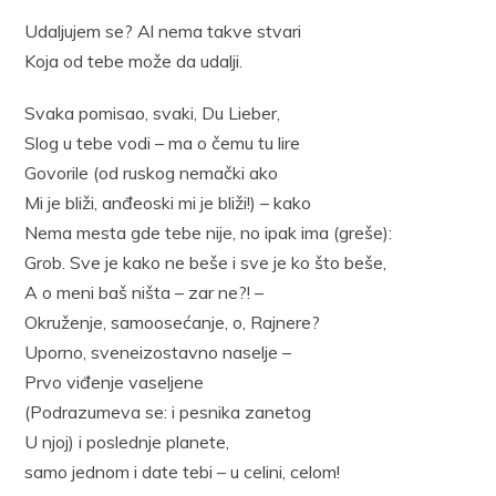
Udaljujem se? Al nema takve stvari
Koja od tebe može da udalji.
Svaka pomisao, svaki, Du Lieber,
Slog u tebe vodi – ma o čemu tu lire
Govorile (od ruskog nemački ako
Mi je bliži, anđeoski mi je bliži!) – kako
Nema mesta gde tebe nije, no ipak ima (greše):
Grob. Sve je kako ne beše i sve je ko što beše,
A o meni baš ništa – zar ne?! –
Okruženje, samoosećanje, o, Rajnere?
Uporno, sveneizostavno naselje –
Prvo viđenje vaseljene
(Podrazumeva se: i pesnika zanetog
U njoj) i poslednje planete,
samo jednom i date tebi – u celini, celom!