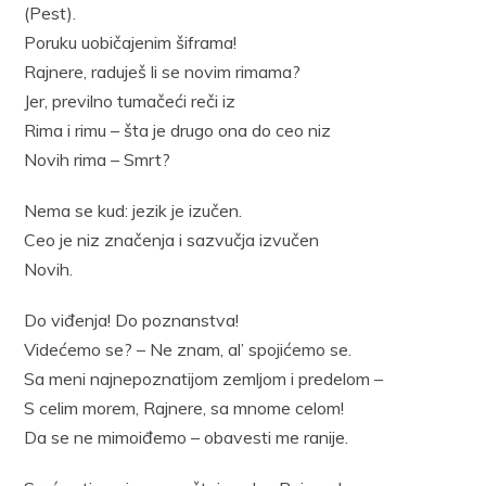
(Pest).
Poruku uobičajenim šiframa!
Rajnere, raduješ li se novim rimama?
Jer, previlno tumačeći reči iz
Rima i rimu – šta je drugo ona do ceo niz
Novih rima – Smrt?
Nema se kud: jezik je izučen.
Ceo je niz značenja i sazvučja izvučen
Novih.
Do viđenja! Do poznanstva!
Videćemo se? – Ne znam, al’ spojićemo se.
Sa meni najnepoznatijom zemljom i predelom –
S celim morem, Rajnere, sa mnome celom!
Da se ne mimoiđemo – obavesti me ranije.