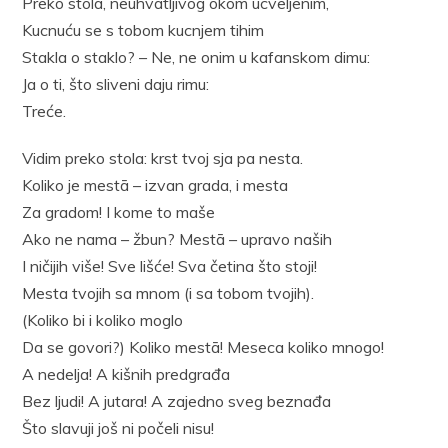
Preko stola, neuhvatljivog okom ucveljenim,
Kucnuću se s tobom kucnjem tihim
Stakla o staklo? – Ne, ne onim u kafanskom dimu:
Ja o ti, što sliveni daju rimu:
Treće.
Vidim preko stola: krst tvoj sja pa nesta.
Koliko je mestā – izvan grada, i mesta
Za gradom! I kome to maše
Ako ne nama – žbun? Mestā – upravo naših
I ničijih više! Sve lišće! Sva četina što stoji!
Mesta tvojih sa mnom (i sa tobom tvojih).
(Koliko bi i koliko moglo
Da se govori?) Koliko mestā! Meseca koliko mnogo!
A nedelja! A kišnih predgrađa
Bez ljudi! A jutara! A zajedno sveg beznađa
Što slavuji još ni počeli nisu!