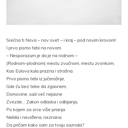
Srećna ti Nova – nov svet – i kraj – pod novim krovom!
I prvo pismo tebi na novom
– Nesporazum je da je na rodnom –
(Rodnom-plodnom) mestu zvučnom, mestu zvonkom,
Kao Eolova kula prazna i strašna.
Prvo pismo tebi iz jučerašnje,
Gde ću bez tebe da zgasnem,
Domovine, sad već nejasne
Zvezde… Zakon odlaska i odbijanja,
Po kojem za srce više prianja
Nebila i neviđena, neznana.
Da pričam kako sam za tvoju saznala?