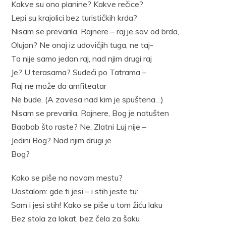
Kakve su ono planine? Kakve rečice?
Lepi su krajolici bez turističkih krda?
Nisam se prevarila, Rajnere – raj je sav od brda,
Olujan? Ne onaj iz udovičjih tuga, ne taj-
Ta nije samo jedan raj, nad njim drugi raj
Je? U terasama? Sudeći po Tatrama –
Raj ne može da amfiteatar
Ne bude. (A zavesa nad kim je spuštena…)
Nisam se prevarila, Rajnere, Bog je natušten
Baobab što raste? Ne, Zlatni Luj nije –
Jedini Bog? Nad njim drugi je
Bog?
Kako se piše na novom mestu?
Uostalom: gde ti jesi – i stih jeste tu:
Sam i jesi stih! Kako se piše u tom žiću laku
Bez stola za lakat, bez čela za šaku