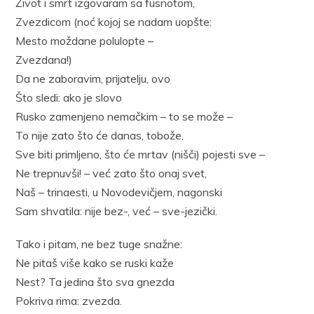
Život i smrt izgovaram sa fusnotom,
Zvezdicom (noć kojoj se nadam uopšte:
Mesto moždane polulopte –
Zvezdana!)
Da ne zaboravim, prijatelju, ovo
Što sledi: ako je slovo
Rusko zamenjeno nemačkim – to se može –
To nije zato što će danas, tobože,
Sve biti primljeno, što će mrtav (nišči) pojesti sve –
Ne trepnuvši! – već zato što onaj svet,
Naš – trinaesti, u Novodevičjem, nagonski
Sam shvatila: nije bez-, već – sve-jezički.
Tako i pitam, ne bez tuge snažne:
Ne pitaš više kako se ruski kaže
Nest? Ta jedina što sva gnezda
Pokriva rima: zvezda.