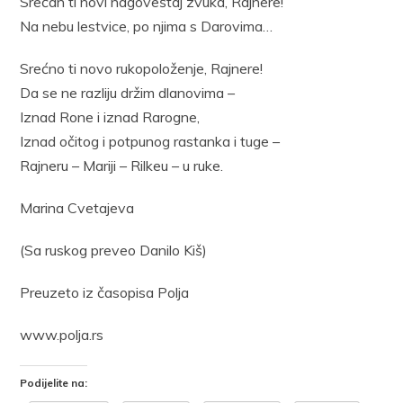
Srećan ti novi nagoveštaj zvuka, Rajnere!
Na nebu lestvice, po njima s Darovima…
Srećno ti novo rukopoloženje, Rajnere!
Da se ne razliju držim dlanovima –
Iznad Rone i iznad Rarogne,
Iznad očitog i potpunog rastanka i tuge –
Rajneru – Mariji – Rilkeu – u ruke.
Marina Cvetajeva
(Sa ruskog preveo Danilo Kiš)
Preuzeto iz časopisa Polja
www.polja.rs
Podijelite na: