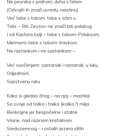
Ne pesnika s prahom, duha s telom
(Odvojiti ih znači uvredu, neistinu)
Već tebe s tobom, tebe s istim u
Tebi. – Biti Zevsov ne znači biti polubog
I od Kastora bolji – tebe s tobom-Poluksom,
Mermera-tebe s tobom-travkom,
Ne rastankom i ne sastankom –
Već suočenjem: sastanak i rastanak, u luku,
Odjednom.
Sopstvenu ruku
Kako si gledao (trag – na njoj – mastila)
Sa svoje od toliko i toliko (koliko?) milja
Beskrajne jer bespočelne i stalne
Visine, nad razinom kristalnom
Sredozemnog – i ostalih jezera slitih.