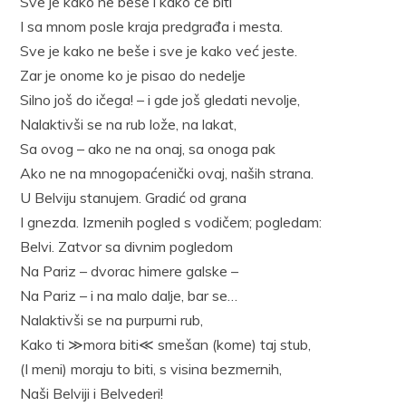
Sve je kako ne beše i kako će biti
I sa mnom posle kraja predgrađa i mesta.
Sve je kako ne beše i sve je kako već jeste.
Zar je onome ko je pisao do nedelje
Silno još do ičega! – i gde još gledati nevolje,
Nalaktivši se na rub lože, na lakat,
Sa ovog – ako ne na onaj, sa onoga pak
Ako ne na mnogopaćenički ovaj, naših strana.
U Belviju stanujem. Gradić od grana
I gnezda. Izmenih pogled s vodičem; pogledam:
Belvi. Zatvor sa divnim pogledom
Na Pariz – dvorac himere galske –
Na Pariz – i na malo dalje, bar se…
Nalaktivši se na purpurni rub,
Kako ti ≫mora biti≪ smešan (kome) taj stub,
(I meni) moraju to biti, s visina bezmernih,
Naši Belviji i Belvederi!