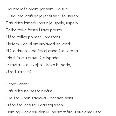
Sigurno loše vidim, jer sam u klisuri.
Ti sigurno vidiš bolje jer si se više uspeo:
Baš ništa između nas nije ispalo, uspelo.
Toliko, tako često i tako prosto.
Ništa, toliko po meri i prostoru
Našem – da ni prebrojavati ne vredi.
Ništa drugo; – ne čekaj onog što iz reda
Izlazi (nije u pravu što ispada
Iz takta!) – a u koji bi, i kako bi, sada,
U red ulazeći?
Pripev večni:
Baš ništa na nešto nečim
Bilo šta – bar izdaleka – bar sen seni!
Ništa što: čas taj, i dan taj sneni,
Dom taj – čak osuđeniku na smrt što u okovima usta