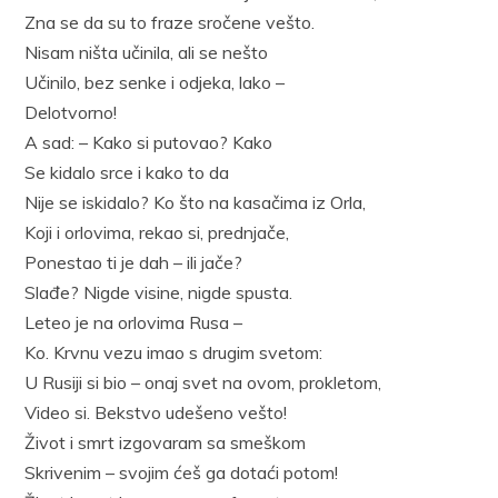
Zna se da su to fraze sročene vešto.
Nisam ništa učinila, ali se nešto
Učinilo, bez senke i odjeka, lako –
Delotvorno!
A sad: – Kako si putovao? Kako
Se kidalo srce i kako to da
Nije se iskidalo? Ko što na kasačima iz Orla,
Koji i orlovima, rekao si, prednjače,
Ponestao ti je dah – ili jače?
Slađe? Nigde visine, nigde spusta.
Leteo je na orlovima Rusa –
Ko. Krvnu vezu imao s drugim svetom:
U Rusiji si bio – onaj svet na ovom, prokletom,
Video si. Bekstvo udešeno vešto!
Život i smrt izgovaram sa smeškom
Skrivenim – svojim ćeš ga dotaći potom!