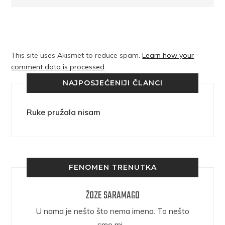
This site uses Akismet to reduce spam.
Learn how your
comment data is processed
.
NAJPOSJEĆENIJI ČLANCI
Ruke pružala nisam
FENOMEN TRENUTKA
ŽOZE SARAMAGO
epričava
U nama je nešto što nema imena. To nešto
ra.
smo mi…