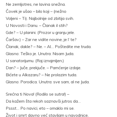
Ne zemljotres, ne lavina snežna.
Čovek je ušao – bilo koji – (nežno
Voljeni – Ti). Najbolnije od zbitija svih.
U Novosti i Danu. – Članak il stih?
Gde? – U planini. (Prozor u granju jele.
Čaršav.) – Zar ne vidite novine, je l’ te?
Članak, dakle? – Ne. – Al… Poštedite me truda.
Glasno: Teško je. Unutra: Nisam Juda.
U sanatorijumu. (Raj iznajmljen.)
Dan? – Juče, prekjuče. – Pamćenje izdaje.
Bićete u Alkazaru? – Ne prolazim tuda.
Glasno: Porodica. Unutra: sve sam, al ne Juda.
Srećna ti Nova! (Rodilo se sutra!) –
Da kažem šta rekoh saznavši jutros da…
Pssst… Po navici, eto – omaklo mi se.
Život i smrt davno već stavljam u navodnice,