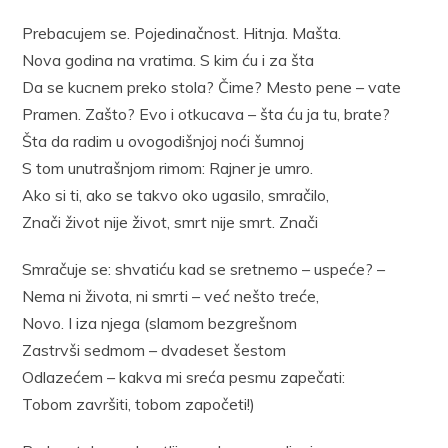
Prebacujem se. Pojedinačnost. Hitnja. Mašta.
Nova godina na vratima. S kim ću i za šta
Da se kucnem preko stola? Čime? Mesto pene – vate
Pramen. Zašto? Evo i otkucava – šta ću ja tu, brate?
Šta da radim u ovogodišnjoj noći šumnoj
S tom unutrašnjom rimom: Rajner je umro.
Ako si ti, ako se takvo oko ugasilo, smračilo,
Znači život nije život, smrt nije smrt. Znači
Smračuje se: shvatiću kad se sretnemo – uspeće? –
Nema ni života, ni smrti – već nešto treće,
Novo. I iza njega (slamom bezgrešnom
Zastrvši sedmom – dvadeset šestom
Odlazećem – kakva mi sreća pesmu zapečati:
Tobom završiti, tobom započeti!)