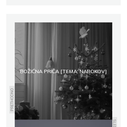
BOŽIĆNA PRIČA [TEMA: NABOKOV]
PRETHODNO