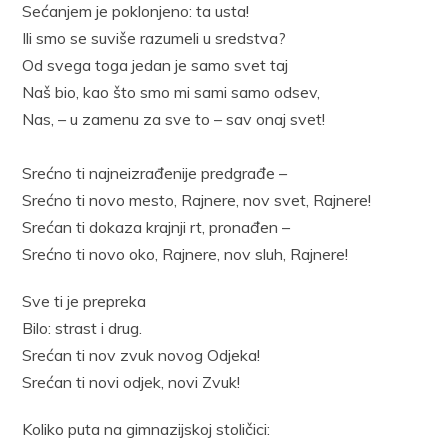
Sećanjem je poklonjeno: ta usta!
Ili smo se suviše razumeli u sredstva?
Od svega toga jedan je samo svet taj
Naš bio, kao što smo mi sami samo odsev,
Nas, – u zamenu za sve to – sav onaj svet!
Srećno ti najneizrađenije predgrađe –
Srećno ti novo mesto, Rajnere, nov svet, Rajnere!
Srećan ti dokaza krajnji rt, pronađen –
Srećno ti novo oko, Rajnere, nov sluh, Rajnere!
Sve ti je prepreka
Bilo: strast i drug.
Srećan ti nov zvuk novog Odjeka!
Srećan ti novi odjek, novi Zvuk!
Koliko puta na gimnazijskoj stoličici: