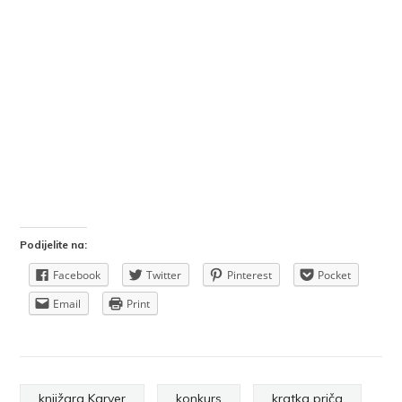
Podijelite na:
Facebook
Twitter
Pinterest
Pocket
Email
Print
knjižara Karver
konkurs
kratka priča