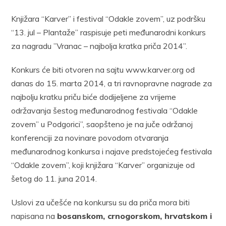
Knjižara “Karver” i festival “Odakle zovem”, uz podršku
“13. jul – Plantaže” raspisuje peti međunarodni konkurs
za nagradu ”Vranac – najbolja kratka priča 2014”.
Konkurs će biti otvoren na sajtu www.karver.org od
danas do 15. marta 2014, a tri ravnopravne nagrade za
najbolju kratku priču biće dodijeljene za vrijeme
održavanja šestog međunarodnog festivala “Odakle
zovem” u Podgorici”, saopšteno je na juče održanoj
konferenciji za novinare povodom otvaranja
međunarodnog konkursa i najave predstojećeg festivala
“Odakle zovem”, koji knjižara “Karver” organizuje od
šetog do 11. juna 2014.
Uslovi za učešće na konkursu su da priča mora biti
napisana na
bosanskom, crnogorskom, hrvatskom i