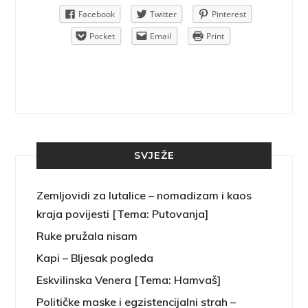
Pinterest
Facebook
Twitter
Pinterest
rint
Pocket
Email
Print
SVJEŽE
Zemljovidi za lutalice – nomadizam i kaos
kraja povijesti [Tema: Putovanja]
Ruke pružala nisam
Kapi – Bljesak pogleda
Eskvilinska Venera [Tema: Hamvaš]
Političke maske i egzistencijalni strah –