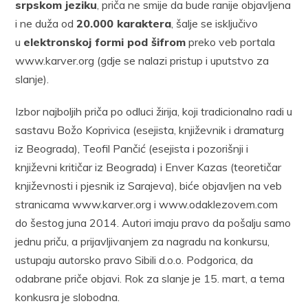
srpskom jeziku
, priča ne smije da bude ranije objavljena
i ne duža od
20.000 karaktera
, šalje se isključivo
u
elektronskoj formi pod šifrom
preko veb portala
www.karver.org (gdje se nalazi pristup i uputstvo za
slanje).
Izbor najboljih priča po odluci žirija, koji tradicionalno radi u
sastavu Božo Koprivica (esejista, književnik i dramaturg
iz Beograda), Teofil Pančić (esejista i pozorišnji i
književni kritičar iz Beograda) i Enver Kazas (teoretičar
književnosti i pjesnik iz Sarajeva), biće objavljen na veb
stranicama www.karver.org i www.odaklezovem.com
do šestog juna 2014. Autori imaju pravo da pošalju samo
jednu priču, a prijavljivanjem za nagradu na konkursu,
ustupaju autorsko pravo Sibili d.o.o. Podgorica, da
odabrane priče objavi. Rok za slanje je 15. mart, a tema
konkusra je slobodna.