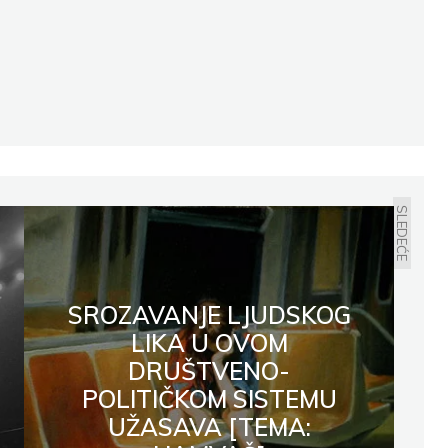
SLEDEĆE
SROZAVANJE LJUDSKOG
LIKA U OVOM
DRUŠTVENO-
POLITIČKOM SISTEMU
UŽASAVA [TEMA: