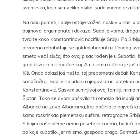
svemirska, koja se uveliko osilila, sada imamo rezulta
Na rubu pameti, i dalje ostaje važeći naslov u nas, u 
pojmova, argumenata i dokaza. Sada je vama, draga 
tvrdite kako Konstantinović nacifikuje Srbiju. Pa Srbij
otvoreno rehabilituju se goli kolaboranti iz Drugog 
smeta već i slučaj što ovaj pisac rođen je u Subotici
grad blizu zemlji mađarskoj. A u njemu rođeno je još n
Kiš. Onda dolazi još nešto, taj prepametni dečak Konst
sandžačkoj. Sad je na udaru i njegov otac, potekao oda
Konstantinović. Sasvim sumnjivoj ovoj familiji, mimo m
Šiptari. Tako se ovom paškvilantu omaklo da ispolji ant
Albance ne zove Albancima, koji počinio je najveći kr
samo raskrinkao plemensku suštinu retrogradne Srbije,
S kojim naše pleme nema posebnih korena, budući tursk
po koje kupatilo. Jer mi smo, gospodo draga, Sarmati, d