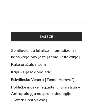
SVJEŽE
Zemljovidi za lutalice – nomadizam i
kaos kraja povijesti [Tema: Putovanja]
Ruke pružala nisam
Kapi – Bljesak pogleda
Eskvilinska Venera [Tema: Hamvaš]
Političke maske i egzistencijalni strah –
Antropologija naspram ideologije
[Tema: Dostojevski]