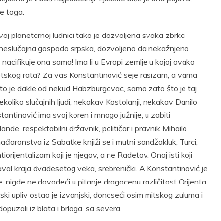
te toga.
ovoj planetarnoj ludnici tako je dozvoljena svaka zbrka
neslučajna gospodo srpska, dozvoljeno da nekažnjeno
u nacifikuje ona sama! Ima li u Evropi zemlje u kojoj ovako
svetskog rata? Za vas Konstantinović seje rasizam, a vama
, što je dakle od nekud Habzburgovac, samo zato što je taj
ekoliko slučajnih ljudi, nekakav Kostolanji, nekakav Danilo
antinović ima svoj koren i mnogo južnije, u zabiti
nde, respektabilni državnik, političar i pravnik Mihailo
ađaronstva iz Sabatke knjiži se i mutni sandžakluk, Turci,
iorijentalizam koji je njegov, a ne Radetov. Onaj isti koji
aval kraja dvadesetog veka, srebrenički. A Konstantinović je
 nigde ne dovodeći u pitanje dragocenu različitost Orijenta.
i upliv ostao je izvanjski, donoseći osim mitskog zuluma i
opuzali iz blata i brloga, sa severa.