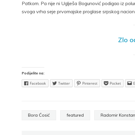
Patkom. Pa nije ni Uglješa Bogunović podigao iz polu
svoga vrha seje prvomajske proglase srpskog nacion
Zlo o
Podijelite na:
Facebook
Twitter
Pinterest
Pocket
Bora Ćosić
featured
Radomir Konstan