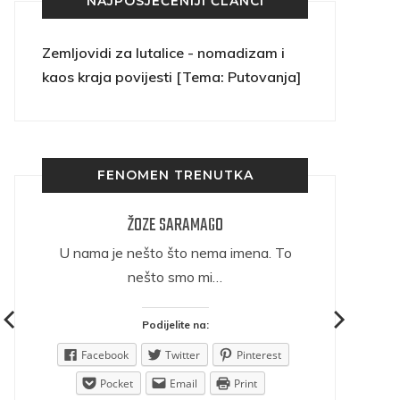
NAJPOSJEĆENIJI ČLANCI
Zemljovidi za lutalice - nomadizam i
kaos kraja povijesti [Tema: Putovanja]
FENOMEN TRENUTKA
ŽOZE SARAMAGO
ričava
U nama je nešto što nema imena. To
nešto smo mi…
Podijelite na:
est
Facebook
Twitter
Pinterest
Pocket
Email
Print