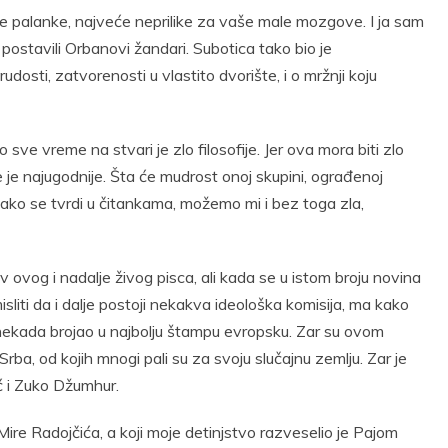
ije palanke, najveće neprilike za vaše male mozgove. I ja sam
postavili Orbanovi žandari. Subotica tako bio je
osti, zatvorenosti u vlastito dvorište, i o mržnji koju
sve vreme na stvari je zlo filosofije. Jer ova mora biti zlo
je najugodnije. Šta će mudrost onoj skupini, ograđenoj
kako se tvrdi u čitankama, možemo mi i bez toga zla,
 ovog i nadalje živog pisca, ali kada se u istom broju novina
sliti da i dalje postoji nekakva ideološka komisija, ma kako
e nekada brojao u najbolju štampu evropsku. Zar su ovom
Srba, od kojih mnogi pali su za svoju slučajnu zemlju. Zar je
ć i Zuko Džumhur.
 Mire Radojčića, a koji moje detinjstvo razveselio je Pajom