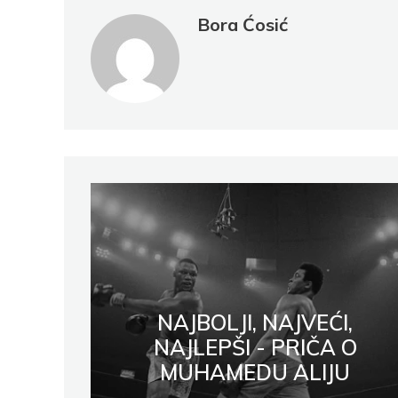
Bora Ćosić
NAJBOLJI, NAJVEĆI,
NAJLEPŠI - PRIČA O
MUHAMEDU ALIJU