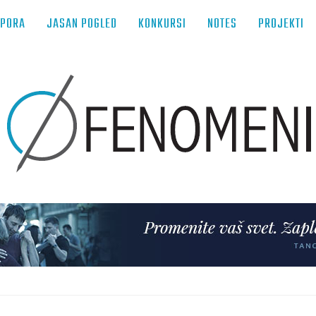
TPORA
JASAN POGLED
KONKURSI
NOTES
PROJEKTI