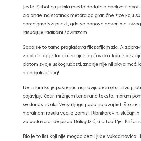
Jeste, Subotica je bila mesto dodatnih analiza filosof
bio onde, na stotinak metara od granične žice koju su 
paradigmatski punkt, gde se nanovo govorilo o uskogrud
raspaljuje radikalni šovinizam.
Sada se to tamo proglašava filosofijom zla. A zapravo 
za plošnog, jednodimenzijalnog čoveka, kome bez nje 
plotom svoje uskogrudosti, znanje nije nikakva moć, 
mondijalističkog!
Ne znam ko je pokrenuo najnoviju petu ofanzivu protiv
pojavljuju četiri mržnjom tendirana teksta, moram pomi
se danas zvala. Velika ljaga pada na ovaj list, što s
moralnom rasulu vodile zamisli Ribnikarovih, slučajnih 
za badava onde pisao Balugdžić, a crtao Pjer Križani
Bio je to list koji nije mogao bez Ljube Vukadinovića i