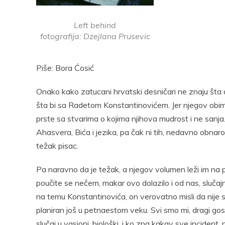
Facebook
Pocket
Email
Print
Pocke
Left behind
fotografija: Dzejlana Prusevic
Piše: Bora Ćosić
Onako kako zatucani hrvatski desničari ne znaju šta ć
šta bi sa Radetom Konstantinovićem. Jer njegov obim 
prste sa stvarima o kojima njihova mudrost i ne sanja
Ahasvera, Bića i jezika, pa čak ni tih, nedavno obnaro
težak pisac.
Pa naravno da je težak, a njegov volumen leži im na 
poučite se nečem, makar ovo dolazilo i od nas, sluč
na temu Konstantinovića, on verovatno misli da nije sl
planiran još u petnaestom veku. Svi smo mi, dragi gosp
slučaj u vasioni, biološki, i ko zna kakav sve incident, 