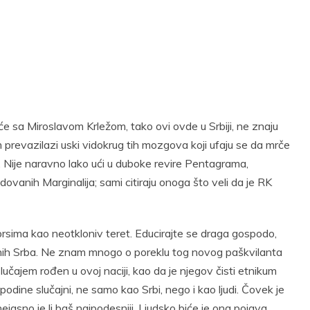
Twitter
Pinterest
t
Email
Print
e sa Miroslavom Krležom, tako ovi ovde u Srbiji, ne znaju
prevazilazi uski vidokrug tih mozgova koji ufaju se da mrče
. Nije naravno lako ući u duboke revire Pentagrama,
dovanih Marginalija; sami citiraju onoga što veli da je RK
prsima kao neotkloniv teret. Educirajte se draga gospodo,
ajnih Srba. Ne znam mnogo o poreklu tog novog paškvilanta
učajem rođen u ovoj naciji, kao da je njegov čisti etnikum
odine slučajni, ne samo kao Srbi, nego i kao ljudi. Čovek je
nejasno je li baš najpodesniji. Ljudsko biće je ona pojava,