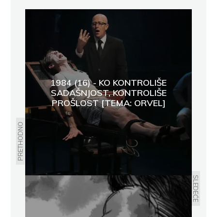
1984 (16) - KO KONTROLIŠE
SADAŠNJOST, KONTROLIŠE
PROŠLOST [TEMA: ORVEL]
PRETHODNO
SLEDEĆE