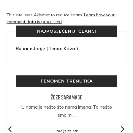
This site uses Akismet to reduce spam.
Learn how your
comment data is processed
.
NAJPOSJEĆENIJI ČLANCI
Bunar istorije [Tema: Kavafi]
FENOMEN TRENUTKA
ŽOZE SARAMAGO
epričava
U nama je nešto što nema imena. To nešto
ra.
smo mi…
Podijelite na: