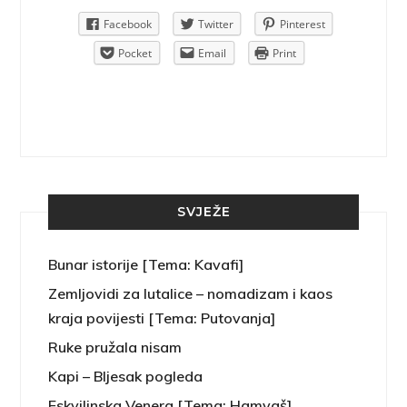
Pinterest
Facebook
Twitter
Pinterest
rint
Pocket
Email
Print
SVJEŽE
Bunar istorije [Tema: Kavafi]
Zemljovidi za lutalice – nomadizam i kaos
kraja povijesti [Tema: Putovanja]
Ruke pružala nisam
Kapi – Bljesak pogleda
Eskvilinska Venera [Tema: Hamvaš]