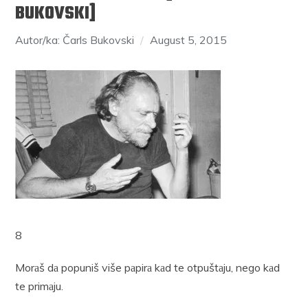
BUKOVSKI]
Autor/ka: Čarls Bukovski
August 5, 2015
8
Morаš dа popuniš više pаpirа kаd te otpuštаju, nego kаd
te primаju.