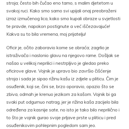
stroja; često bih čučao eno tamo, s malim djetetom u
svakoj ruci. Kako smo samo svi upijali onaj preobraženi
izraz izmučenog lica, kako smo kupali obraze u svjetlosti
te pravde, napokon postignute a već iščezavajuće!
Kakva su to bila vremena, moj prijatelju!
Oficir je, očito zaboravio kome se obraća; zagrlio je
istraživača i naslonio glavu na njegovo rame. Došljak se
našao u velikoj neprilici i nestrpljivo je gledao preko
oficirove glave. Vojnik je upravo bio završio čišćenje
stroja i sada je sipao rižinu kašu iz zdjele u pliticu. Čim je
osuđenik, koji se, čini se, brzo oporavio, opazio što se
zbiva, odmah je krenuo jezikom za kašom. Vojnik bi ga
svaki put odgurnuo natrag, jer je rižina kaša zacijelo bila
određena za kasnije sate, no isto je tako bilo neprilično i
to što je vojnik gurao svoje prljave prste u pliticu i pred
osuđenikovim pohlepnim pogledom sam jeo.