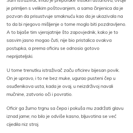
je primljen s velikim poštovanjem, a sama činjenica da je
pozvan da prisustvuje smaknuću kao da je ukazivala na
to da bi njegovo mišljenje o tome moglo biti pozdravljeno.
A to bijaše tim vjerojatnije što zapovjednik, kako je to
sasvim jasno mogao čuti, nije bio pristalica ovakva
postupka, a prema oficiru se odnosio gotovo
neprijateljski.
U tome trenutku istraživač začu oficirev bijesan povik.
On je upravo, i to ne bez muke, ugurao pusteni čep u
osuđenikova usta, kada je ovaj, u neizdrživoj navali
mučnine, zatvorio oči i povratio.
Oficir ga žurno trgnu sa čepa i pokuša mu zadržati glavu
iznad jame; no bilo je odviše kasno, bljuvotina se već
cijedila niz stroj.