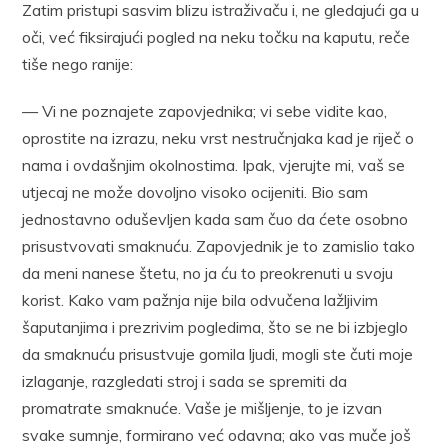
Zatim pristupi sasvim blizu istraživaču i, ne gledajući ga u
oči, već fiksirajući pogled na neku točku na kaputu, reče
tiše nego ranije:
— Vi ne poznajete zapovjednika; vi sebe vidite kao,
oprostite na izrazu, neku vrst nestručnjaka kad je riječ o
nama i ovdašnjim okolnostima. Ipak, vjerujte mi, vaš se
utjecaj ne može dovoljno visoko ocijeniti. Bio sam
jednostavno oduševljen kada sam čuo da ćete osobno
prisustvovati smaknuću. Zapovjednik je to zamislio tako
da meni nanese štetu, no ja ću to preokrenuti u svoju
korist. Kako vam pažnja nije bila odvučena lažljivim
šaputanjima i prezrivim pogledima, što se ne bi izbjeglo
da smaknuću prisustvuje gomila ljudi, mogli ste čuti moje
izlaganje, razgledati stroj i sada se spremiti da
promatrate smaknuće. Vaše je mišljenje, to je izvan
svake sumnje, formirano već odavna; ako vas muče još