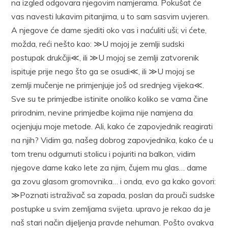
na izgled odgovara njegovim namjerama. Pokušat će
vas navesti lukavim pitanjima, u to sam sasvim uvjeren.
A njegove će dame sjediti oko vas i naćuliti uši; vi ćete,
možda, reći nešto kao: ≫U mojoj je zemlji sudski
postupak drukčiji≪, ili ≫U mojoj se zemlji zatvorenik
ispituje prije nego što ga se osudi≪, ili ≫U mojoj se
zemlji mučenje ne primjenjuje još od srednjeg vijeka≪.
Sve su te primjedbe istinite onoliko koliko se vama čine
prirodnim, nevine primjedbe kojima nije namjena da
ocjenjuju moje metode. Ali, kako će zapovjednik reagirati
na njih? Vidim ga, našeg dobrog zapovjednika, kako će u
tom trenu odgurnuti stolicu i pojuriti na balkon, vidim
njegove dame kako lete za njim, čujem mu glas… dame
ga zovu glasom gromovnika… i onda, evo ga kako govori:
≫Poznati istraživač sa zapada, poslan da prouči sudske
postupke u svim zemljama svijeta. upravo je rekao da je
naš stari način dijeljenja pravde nehuman. Pošto ovakva