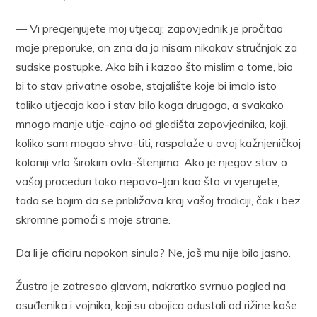
— Vi precjenjujete moj utjecaj; zapovjednik je pročitao
moje preporuke, on zna da ja nisam nikakav stručnjak za
sudske postupke. Ako bih i kazao što mislim o tome, bio
bi to stav privatne osobe, stajalište koje bi imalo isto
toliko utjecaja kao i stav bilo koga drugoga, a svakako
mnogo manje utje-cajno od gledišta zapovjednika, koji,
koliko sam mogao shva-titi, raspolaže u ovoj kažnjeničkoj
koloniji vrlo širokim ovla-štenjima. Ako je njegov stav o
vašoj proceduri tako nepovo-ljan kao što vi vjerujete,
tada se bojim da se približava kraj vašoj tradiciji, čak i bez
skromne pomoći s moje strane.
Da li je oficiru napokon sinulo? Ne, još mu nije bilo jasno.
Žustro je zatresao glavom, nakratko svrnuo pogled na
osuđenika i vojnika, koji su obojica odustali od rižine kaše.