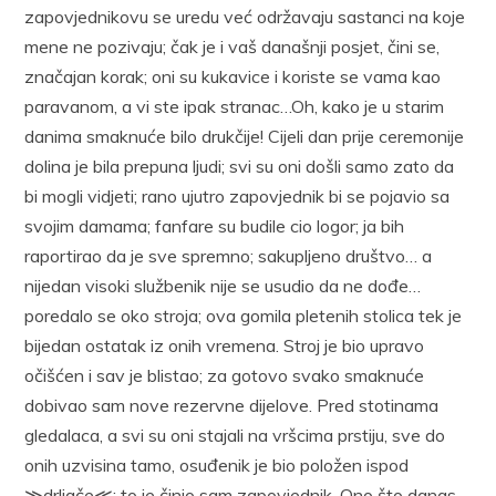
zapovjednikovu se uredu već održavaju sastanci na koje
mene ne pozivaju; čak je i vaš današnji posjet, čini se,
značajan korak; oni su kukavice i koriste se vama kao
paravanom, a vi ste ipak stranac…Oh, kako je u starim
danima smaknuće bilo drukčije! Cijeli dan prije ceremonije
dolina je bila prepuna ljudi; svi su oni došli samo zato da
bi mogli vidjeti; rano ujutro zapovjednik bi se pojavio sa
svojim damama; fanfare su budile cio logor; ja bih
raportirao da je sve spremno; sakupljeno društvo… a
nijedan visoki službenik nije se usudio da ne dođe…
poredalo se oko stroja; ova gomila pletenih stolica tek je
bijedan ostatak iz onih vremena. Stroj je bio upravo
očišćen i sav je blistao; za gotovo svako smaknuće
dobivao sam nove rezervne dijelove. Pred stotinama
gledalaca, a svi su oni stajali na vršcima prstiju, sve do
onih uzvisina tamo, osuđenik je bio položen ispod
≫drljače≪; to je činio sam zapovjednik. Ono što danas