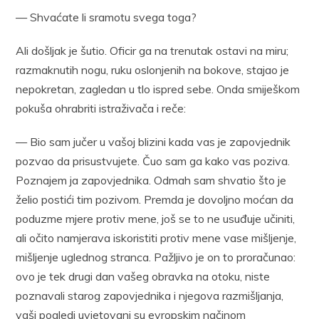
— Shvaćate li sramotu svega toga?
Ali došljak je šutio. Oficir ga na trenutak ostavi na miru;
razmaknutih nogu, ruku oslonjenih na bokove, stajao je
nepokretan, zagledan u tlo ispred sebe. Onda smiješkom
pokuša ohrabriti istraživača i reče:
— Bio sam jučer u vašoj blizini kada vas je zapovjednik
pozvao da prisustvujete. Čuo sam ga kako vas poziva.
Poznajem ja zapovjednika. Odmah sam shvatio što je
želio postići tim pozivom. Premda je dovoljno moćan da
poduzme mjere protiv mene, još se to ne usuđuje učiniti,
ali očito namjerava iskoristiti protiv mene vase mišljenje,
mišljenje uglednog stranca. Pažljivo je on to proračunao:
ovo je tek drugi dan vašeg obravka na otoku, niste
poznavali starog zapovjednika i njegova razmišljanja,
vaši pogledi uvjetovani su evropskim načinom