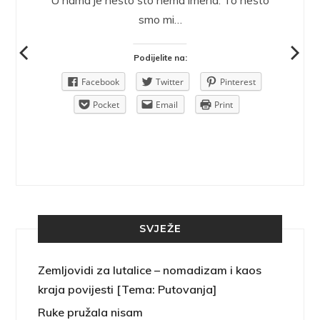
ra.
smo mi…
Podijelite na:
Pinterest
Facebook
Twitter
Pinterest
rint
Pocket
Email
Print
SVJEŽE
Zemljovidi za lutalice – nomadizam i kaos
kraja povijesti [Tema: Putovanja]
Ruke pružala nisam