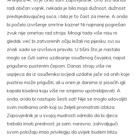
radi običan vojnik, nekada je bila moja dužnost, dužnost
predsjedavajućeg suca, i bila je to čast za mene. A onda
bi počelo izvršenje smrtne kazne! Ni najmanji pogrešan
zvuk nije ometao rad stroja. Mnogi tada više nisu ni
gledali, već bi zatvorenih očiju ležali na pijesku; svi su
znali: sada se izvršava pravda. U tišini što je nastala
moglo se čuti samo uzdisanje osuđenog čovjeka, napol
prigušeno pustenim čepom. Danas stroju više ne
uspijeva da iz osuđenika iscijedi uzdahe jače od onih koje
pustina može prigušiti, ali u onim je danima iz pisaćih igli
kapala kiselina koju više ne smijemo upotrebljavati. A
onda, onda bi nastupio šesti sat! Nije se moglo udovoljiti
svim molbama onih koji su željeli promatrati izbliza.
Zapovjednik je u svojoj mudrosti odredio da bi djeca
trebala imati prednost; ja sam, naravno, zahvaljujući
svom položaju imao privilegiju da uvijek budem blizu