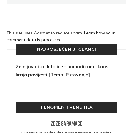
This site uses Akismet to reduce spam.
Learn how your
comment data is processed
.
NAJPOSJEĆENIJI ČLANCI
Zemljovidi za lutalice - nomadizam i kaos
kraja povijesti [Tema: Putovanja]
FENOMEN TRENUTKA
ŽOZE SARAMAGO
epričava
U nama je nešto što nema imena. To nešto