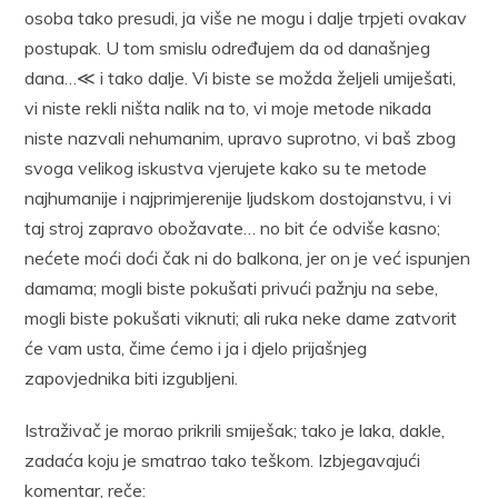
osoba tako presudi, ja više ne mogu i dalje trpjeti ovakav
postupak. U tom smislu određujem da od današnjeg
dana…≪ i tako dalje. Vi biste se možda željeli umiješati,
vi niste rekli ništa nalik na to, vi moje metode nikada
niste nazvali nehumanim, upravo suprotno, vi baš zbog
svoga velikog iskustva vjerujete kako su te metode
najhumanije i najprimjerenije ljudskom dostojanstvu, i vi
taj stroj zapravo obožavate… no bit će odviše kasno;
nećete moći doći čak ni do balkona, jer on je već ispunjen
damama; mogli biste pokušati privući pažnju na sebe,
mogli biste pokušati viknuti; ali ruka neke dame zatvorit
će vam usta, čime ćemo i ja i djelo prijašnjeg
zapovjednika biti izgubljeni.
Istraživač je morao prikrili smiješak; tako je laka, dakle,
zadaća koju je smatrao tako teškom. Izbjegavajući
komentar, reče: