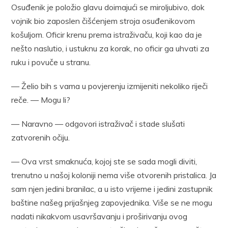
Osuđenik je položio glavu doimajući se miroljubivo, dok
vojnik bio zaposlen čišćenjem stroja osuđenikovom
košuljom. Oficir krenu prema istraživaču, koji kao da je
nešto naslutio, i ustuknu za korak, no oficir ga uhvati za
ruku i povuče u stranu.
— Želio bih s vama u povjerenju izmijeniti nekoliko riječi
reče. — Mogu li?
— Naravno — odgovori istraživač i stade slušati
zatvorenih očiju.
— Ova vrst smaknuća, kojoj ste se sada mogli diviti,
trenutno u našoj koloniji nema više otvorenih pristalica. Ja
sam njen jedini branilac, a u isto vrijeme i jedini zastupnik
baštine našeg prijašnjeg zapovjednika. Više se ne mogu
nadati nikakvom usavršavanju i proširivanju ovog