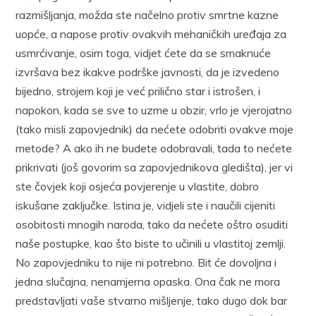
razmišljanja, možda ste načelno protiv smrtne kazne
uopće, a napose protiv ovakvih mehaničkih uređaja za
usmrćivanje, osim toga, vidjet ćete da se smaknuće
izvršava bez ikakve podrške javnosti, da je izvedeno
bijedno, strojem koji je već prilično star i istrošen, i
napokon, kada se sve to uzme u obzir, vrlo je vjerojatno
(tako misli zapovjednik) da nećete odobriti ovakve moje
metode? A ako ih ne budete odobravali, tada to nećete
prikrivati (još govorim sa zapovjednikova gledišta), jer vi
ste čovjek koji osjeća povjerenje u vlastite, dobro
iskušane zaključke. Istina je, vidjeli ste i naučili cijeniti
osobitosti mnogih naroda, tako da nećete oštro osuditi
naše postupke, kao što biste to učinili u vlastitoj zemlji.
No zapovjedniku to nije ni potrebno. Bit će dovoljna i
jedna slučajna, nenamjerna opaska. Ona čak ne mora
predstavljati vaše stvarno mišljenje, tako dugo dok bar