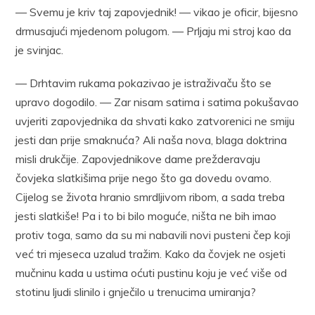
— Svemu je kriv taj zapovjednik! — vikao je oficir, bijesno
drmusajući mjedenom polugom. — Prljaju mi stroj kao da
je svinjac.
— Drhtavim rukama pokazivao je istraživaču što se
upravo dogodilo. — Zar nisam satima i satima pokušavao
uvjeriti zapovjednika da shvati kako zatvorenici ne smiju
jesti dan prije smaknuća? Ali naša nova, blaga doktrina
misli drukčije. Zapovjednikove dame prežderavaju
čovjeka slatkišima prije nego što ga dovedu ovamo.
Cijelog se života hranio smrdljivom ribom, a sada treba
jesti slatkiše! Pa i to bi bilo moguće, ništa ne bih imao
protiv toga, samo da su mi nabavili novi pusteni čep koji
već tri mjeseca uzalud tražim. Kako da čovjek ne osjeti
mučninu kada u ustima oćuti pustinu koju je već više od
stotinu ljudi slinilo i gnječilo u trenucima umiranja?