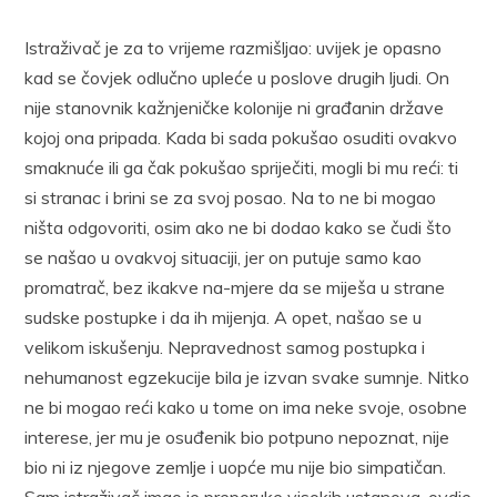
Istraživač je za to vrijeme razmišljao: uvijek je opasno
kad se čovjek odlučno upleće u poslove drugih ljudi. On
nije stanovnik kažnjeničke kolonije ni građanin države
kojoj ona pripada. Kada bi sada pokušao osuditi ovakvo
smaknuće ili ga čak pokušao spriječiti, mogli bi mu reći: ti
si stranac i brini se za svoj posao. Na to ne bi mogao
ništa odgovoriti, osim ako ne bi dodao kako se čudi što
se našao u ovakvoj situaciji, jer on putuje samo kao
promatrač, bez ikakve na-mjere da se miješa u strane
sudske postupke i da ih mijenja. A opet, našao se u
velikom iskušenju. Nepravednost samog postupka i
nehumanost egzekucije bila je izvan svake sumnje. Nitko
ne bi mogao reći kako u tome on ima neke svoje, osobne
interese, jer mu je osuđenik bio potpuno nepoznat, nije
bio ni iz njegove zemlje i uopće mu nije bio simpatičan.
Sam istraživač imao je preporuke visokih ustanova, ovdje