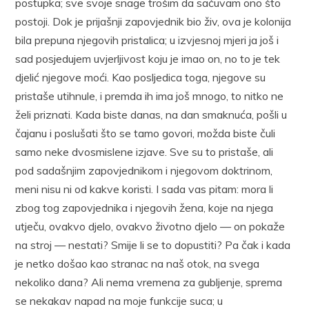
postupka; sve svoje snage trošim da sačuvam ono što
postoji. Dok je prijašnji zapovjednik bio živ, ova je kolonija
bila prepuna njegovih pristalica; u izvjesnoj mjeri ja još i
sad posjedujem uvjerljivost koju je imao on, no to je tek
djelić njegove moći. Kao posljedica toga, njegove su
pristaše utihnule, i premda ih ima još mnogo, to nitko ne
želi priznati. Kada biste danas, na dan smaknuća, pošli u
čajanu i poslušati što se tamo govori, možda biste čuli
samo neke dvosmislene izjave. Sve su to pristaše, ali
pod sadašnjim zapovjednikom i njegovom doktrinom,
meni nisu ni od kakve koristi. I sada vas pitam: mora li
zbog tog zapovjednika i njegovih žena, koje na njega
utječu, ovakvo djelo, ovakvo životno djelo — on pokaže
na stroj — nestati? Smije li se to dopustiti? Pa čak i kada
je netko došao kao stranac na naš otok, na svega
nekoliko dana? Ali nema vremena za gubljenje, sprema
se nekakav napad na moje funkcije suca; u