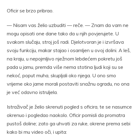
Oficir se brzo pribrao.
— Nisam vas želio uzbuditi — reče. — Znam da vam ne
mogu opisati one dane tako da u njih povjerujete. U
svakom slučaju, stroj još radi. Djelotvoran je i izvršava
svoju funkciju, makar stajao i osamljen u ovoj dolini. A leš,
na kraju, u nepojmljivo nježnom lebdećem pokretu još
pada u jamu, premda više nema stotina ljudi koji su se
nekoć, poput muha, skupljali oko njega. U ono smo
vrijeme oko jame morali postaviti snažnu ogradu, no ona
je već odavno istruljela.
Istraživač je želio skrenuti pogled s oficira, te se nasumce
okrenuo i pogledao naokolo. Oficir pomisli da promatra
pustoš doline; zato ga uhvati za ruke, okrene prema sebi
kako bi mu video oči, i upita: