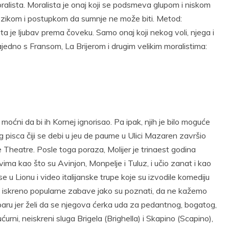
oralista. Moralista je onaj koji se podsmeva glupom i niskom
m jezikom i postupkom da sumnje ne može biti. Metod:
ta je ljubav prema čoveku. Samo onaj koji nekog voli, njega i
ajedno s Fransom, La Brijerom i drugim velikim moralistima:
iše moćni da bi ih Kornej ignorisao. Pa ipak, njih je bilo moguće
g pisca čiji se debi u jeu de paume u Ulici Mazaren završio
Theatre. Posle toga poraza, Molijer je trinaest godina
ovima kao što su Avinjon, Monpelje i Tuluz, i učio zanat i kao
 u Lionu i video italijanske trupe koje su izvodile komediju
ove iskreno popularne zabave jako su poznati, da ne kažemo
m paru jer želi da se njegova ćerka uda za pedantnog, bogatog,
i, neiskreni sluga Brigela (Brighella) i Skapino (Scapino),