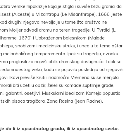
tira verske hipokrizije koja je stigla i suviše blizu granici da
 Alsest (Alceste) u Mizantropu (Le Misanthrope), 1666, jeste
kod drugih; njegova nevolja je u tome što društvo ne
om Molijer odvodi dramu na teren tragedije. U Tvrdici (L
ntilhomme, 1670) i Uobraženom bolesnikom (Malade
 pohlepu, snobizam i medicinsku struku, i uneo u te teme oštar
nog melanholičnog temperamenta. Ipak su tragediju, oznaku
ma proglasili za najviši oblik dramskog dostignuća. I dok se
 sedamnaestog veka, kada se pojavila poslednja od njegovih
govi likovi previše kruti i nadmoćni. Vremena su se menjala.
rali biti uzeti u obzir, želeli su komade suptilnije grade,
azni, galantni, osetljivi. Muskularni idealizam Korneja popustio
tskih pisaca tragičara, Zana Rasina (Jean Racine).
e da li iz opsednutog grada, ili iz opsednutog sveta.