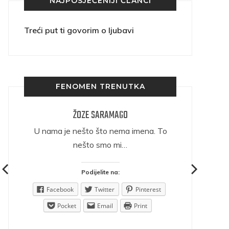
NAJPOSJEĆENIJI ČLANCI
Treći put ti govorim o ljubavi
FENOMEN TRENUTKA
ŽOZE SARAMAGO
ričava
U nama je nešto što nema imena. To
nešto smo mi…
Podijelite na:
est
Facebook
Twitter
Pinterest
Pocket
Email
Print