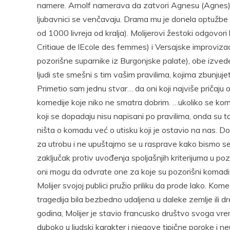
namere. Arnolf namerava da zatvori Agnesu (Agnes) u
ljubavnici se venčavaju. Drama mu je donela optužbe 
od 1000 livreja od kralja). Molijerovi žestoki odgovori
Critiaue de lEcole des femmes) i Versajske improvizac
pozorišne suparnike iz Burgonjske palate), obe izvede
ljudi ste smešni s tim vašim pravilima, kojima zbunju
Primetio sam jednu stvar… da oni koji najviše pričaju o 
komedije koje niko ne smatra dobrim. …ukoliko se koma
koji se dopadaju nisu napisani po pravilima, onda su t
ništa o komadu već o utisku koji je ostavio na nas. 
za utrobu i ne upuštajmo se u rasprave kako bismo se
zaključak protiv uvođenja spoljašnjih kriterijuma u pozor
oni mogu da odvrate one za koje su pozorišni komadi 
Molijer svojoj publici pružio priliku da prode lako. K
tragedija bila bezbedno udaljena u daleke zemlje ili
godina, Molijer je stavio francusko društvo svoga vrem
duboko u ljudski karakter i njegove tipične poroke i ne