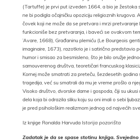
(Tartuffe) je prvi put izveden 1664, a bio je žestoka sa
ne bi podigla očajničku opoziciju religioznih krugova.
čovek koji ne može da se pretvara i mrzi pretvaranje 
funkcioniše bez pretvaranja, i baveći se ovakvom tem
’Avare, 1668), Građaninu plemiću (Le Bourgeois ge
imaginaire, 1673), razotkrio je i satirično predstavio
humor i smisao za besmisleno, što je bilo oružje jed
samouverenog društva, teoretičari francuskog klasiciz
Kornej može smatrati za preteču, šezdesetih godina
tragedija, već su smatrali da mu je vreme prošlo a nje
Visoko društvo, dvorske dame i gospoda, čiji su ukusi mo
dela koja bi odrazila sliku koju su oni imali o sebi ljub
je pred psihološkim realizmom jednog od najvećih sve
Iz knjige Ronalda Harvuda
Istorija pozorišta
Zadatak je da se spase stotinu knjiga. Svejedno j