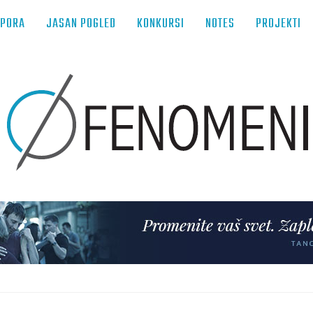
TPORA
JASAN POGLED
KONKURSI
NOTES
PROJEKTI