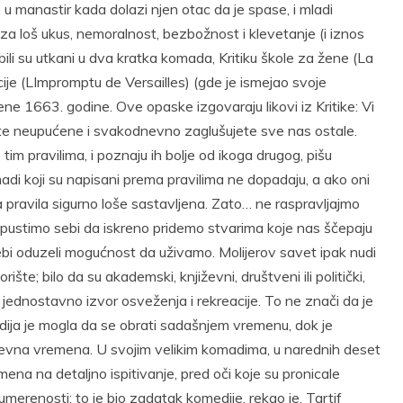
 manastir kada dolazi njen otac da je spase, i mladi
za loš ukus, nemoralnost, bezbožnost i klevetanje (i iznos
 bili su utkani u dva kratka komada, Kritiku škole za žene (La
ije (LImpromptu de Versailles) (gde je ismejao svoje
ne 1663. godine. Ove opaske izgovaraju likovi iz Kritike: Vi
jete neupućene i svakodnevno zaglušujete sve nas ostale.
tim pravilima, i poznaju ih bolje od ikoga drugog, pišu
di koji su napisani prema pravilima ne dopadaju, a ako oni
a pravila sigurno loše sastavljena. Zato… ne raspravljajmo
Dopustimo sebi da iskreno pridemo stvarima koje nas ščepaju
bi oduzeli mogućnost da uživamo. Molijerov savet ipak nudi
ište; bilo da su akademski, književni, društveni ili politički,
jednostavno izvor osveženja i rekreacije. To ne znači da je
omedija je mogla da se obrati sadašnjem vremenu, dok je
 drevna vremena. U svojim velikim komadima, u narednih deset
ena na detaljno ispitivanje, pred oči koje su pronicale
umerenosti: to je bio zadatak komedije, rekao je. Tartif