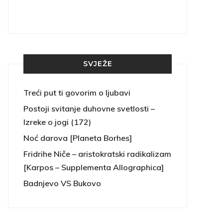
SVJEŽE
Treći put ti govorim o ljubavi
Postoji svitanje duhovne svetlosti –
Izreke o jogi (172)
Noć darova [Planeta Borhes]
Fridrihe Niče – aristokratski radikalizam
[Karpos – Supplementa Allographica]
Badnjevo VS Bukovo