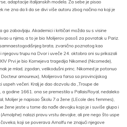
rse, adaptacije italijanskih modela. Za sebe je pisao
k ne zna da li da se divi više autoru zbog načina na koji je
 ga zabavljaju. Akademici i kritičari možda su s visine
uživao u njima, a to je bio Molijerov pasoš za povratak u Pariz.
 osamnaestogodišnjeg brata, zvanično poznatog kao
i njegovu trupu na Dvor i uveče 24. oktobra oni su prikazali
IV Prvi je bio Kornejeva tragedija Nikomed (Nicomede),
junak je mlad, zgodan, velikodušni princ. Nikomed je potonuo
Le Docteur amoureux), Molijerova farsa sa provincijskog
iki uspeh večeri. Kralj je dao dozvolu da „Troupe de
a godine 1661. ona se premestila u PallaisRoyal, nedaleko
l, Molijer je napisao Školu 7.a žene (LEcole des femmes),
ne žene jeste u tome da nađe devojku koja je i suviše glupa i
(Arnolphe) nalazi pravu vrstu devojke, ali pre nego što uspe
g čoveka, koji se poverava Arnolfu ne znajući njegove