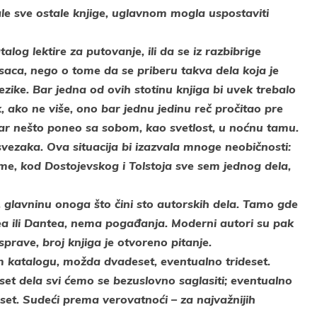
tale sve ostale knjige, uglavnom mogla uspostaviti
log lektire za putovanje, ili da se iz razbibrige
isaca, nego o tome da se priberu takva dela koja je
ike. Bar jedna od ovih stotinu knjiga bi uvek trebalo
 ako ne više, ono bar jednu jedinu reč pročitao pre
bar nešto poneo sa sobom, kao svetlost, u noćnu tamu.
vezaka. Ova situacija bi izazvala mnoge neobičnosti:
sme, kod Dostojevskog i Tolstoja sve sem jednog dela,
a, glavninu onoga što čini sto autorskih dela. Tamo gde
lea ili Dantea, nema pogađanja. Moderni autori su pak
prave, broj knjiga je otvoreno pitanje.
om katalogu, možda dvadeset, eventualno trideset.
et dela svi ćemo se bezuslovno saglasiti; eventualno
set. Sudeći prema verovatnoći – za najvažnijih