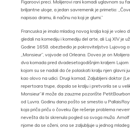
Figaroovi preci. Molijerovi rani komadi uglavnom su fa
briljantne uloge, a jedan savremenik je primetio: „Čove
napisao dramu, ili načinu na koji je glumi.”
Francuska je imala mladog novog kralja koji je voleo da
gledali na komediju i komediju del arte, ali Luj XIV je 
Godine 1658. obezbedio je pokroviteljstvo Lujovog
„Monsieur”, vojvode od Orleana. Doveo je on Molijera 
dva komada pred dvadesetogodišnjim kraljem Lujom X
kojom su se nadali da će polaskati kralju njen glavni 
kao olovo na udici. Drugi komad, Zaljubljeni doktor (
repertoara trupe, dopala se kralju i pretvorila se u vel
Monsieur”# može da zauzme pozorište PetitBourbon, 
od Luvra. Godinu dana pošto se smestio u PallaisRoya
koja priča priču o čoveku čije rešenje problema never
nevešta da bi skrenula pogled sa svoga muža. Arnolf 
njome da se oženi, ona se zaljubljuje u jednog mlade