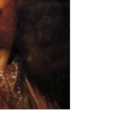
t
Email
Print