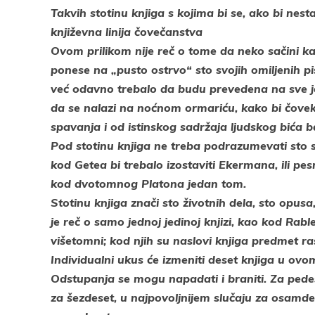
Takvih stotinu knjiga s kojima bi se, ako bi nes
književna linija čovečanstva
Ovom prilikom nije reč o tome da neko sačini kata
ponese na „pusto ostrvo“ sto svojih omiljenih p
već odavno trebalo da budu prevedena na sve jez
da se nalazi na noćnom ormariću, kako bi čovek,
spavanja i od istinskog sadržaja ljudskog bića 
Pod stotinu knjiga ne treba podrazumevati sto s
kod Getea bi trebalo izostaviti Ekermana, ili pe
kod dvotomnog Platona jedan tom.
Stotinu knjiga znači sto životnih dela, sto opus
je reč o samo jednoj jedinoj knjizi, kao kod Rab
višetomni; kod njih su naslovi knjiga predmet ras
Individualni ukus će izmeniti deset knjiga u ov
Odstupanja se mogu napadati i braniti. Za pedes
za šezdeset, u najpovoljnijem slučaju za osamde