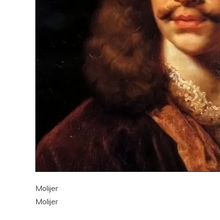
Pocke
Molijer
Molijer