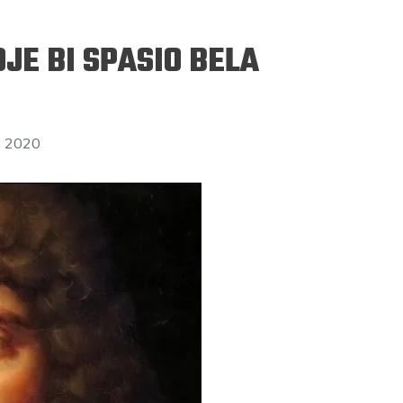
JE BI SPASIO BELA
, 2020
ERGEJ JESENJIN
DRAGAN VELIKIĆ
 navikli na življenje pod
Literatura niti prepisuje, niti prep
, navikli smo da užižemo
život, već ga nanovo stvara.
ed ikonama, ali ne i pred
čovjekom.
Podijelite na:
Facebook
Twitter
Pinter
Podijelite na:
Pocket
Email
Print
Twitter
Pinterest