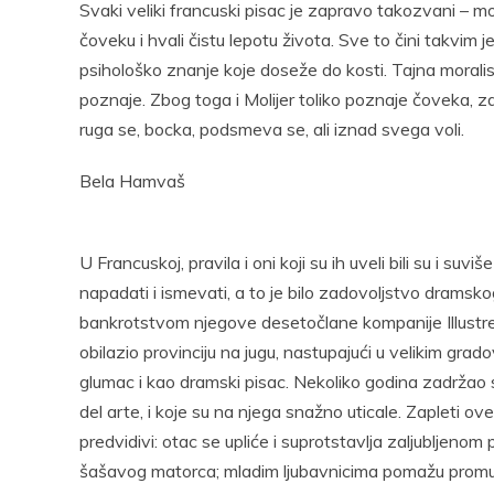
Svaki veliki francuski pisac je zapravo takozvani – m
čoveku i hvali čistu lepotu života. Sve to čini takvi
psihološko znanje koje doseže do kosti. Tajna moralis
poznaje. Zbog toga i Molijer toliko poz­naje čoveka, z
ruga se, bocka, podsmeva se, ali iznad svega voli.
Bela Hamvaš
U Francuskoj, pravila i oni koji su ih uveli bili su i suv
napadati i ismevati, a to je bilo zadovoljstvo dramsko
bankrotstvom njegove desetočlane kompanije Illustre 
obilazio provinciju na jugu, nastupajući u velikim grad
glumac i kao dramski pisac. Nekoliko godina zadržao se
del arte, i koje su na njega snažno uticale. Zapleti 
predvidivi: otac se upliće i suprotstavlja zaljubljeno
šašavog matorca; mladim ljubavnicima pomažu promućurn