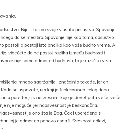
pavanja.
dsustva. Nije – to ima svoje vlastito prisustvo. Spavanje
o ničega da se meditira. Spavanje nije kao tama, odsustvo
no postoji, a postoji isto onoliko kao vaše budno vreme. A
rije, videćete da ne postoji razlika između budnosti i
vanje nije samo odmor od budnosti, to je različita vrsta
ljenja, mnogo sadržajnija i značajnija takođe, jer on
. Kada se uspavate, um koji je funkcionisao celog dana
setina u poređenju s nesvesnim, koje je devet puta veće, veće
nje nije moguće, jer nadsvesnost je beskonačna,
Nadsvesnost je ono šta je Bog. Čak i upoređena s
eban joj je odmor da ponovo osnaži. Svesnost odlazi;
e.