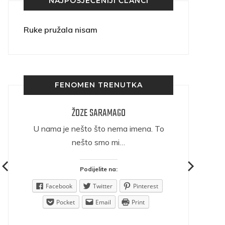
NAJPOSJEĆENIJI ČLANCI
Ruke pružala nisam
FENOMEN TRENUTKA
ŽOZE SARAMAGO
ričava
U nama je nešto što nema imena. To
nešto smo mi…
Podijelite na:
est
Facebook
Twitter
Pinterest
Pocket
Email
Print