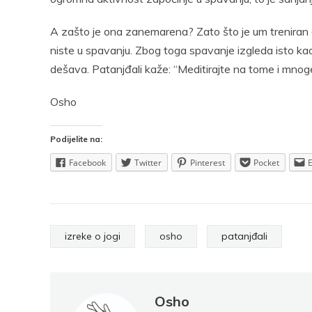
A zašto je ona zanemarena? Zato što je um treniran d
niste u spavanju. Zbog toga spavanje izgleda isto ka
dešava. Patanjđali kaže: “Meditirajte na tome i mnoge 
Osho
Podijelite na:
Facebook
Twitter
Pinterest
Pocket
izreke o jogi
osho
patanjđali
Osho