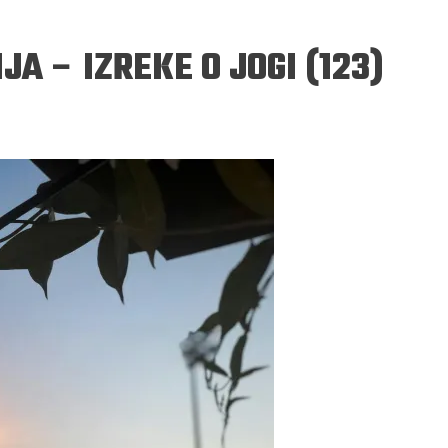
A – IZREKE O JOGI (123)
ERGEJ JESENJIN
DRAGAN VELIKIĆ
 navikli na življenje pod
Literatura niti prepisuje, niti prep
, navikli smo da užižemo
život, već ga nanovo stvara.
ed ikonama, ali ne i pred
čovjekom.
Podijelite na:
Facebook
Twitter
Pinter
Podijelite na:
Pocket
Email
Print
Twitter
Pinterest