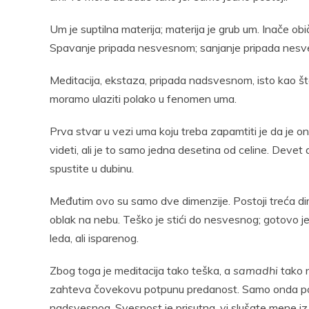
Um je suptilna materija; materija je grub um. Inače obi
Spavanje pripada nesvesnom; sanjanje pripada nes
Meditacija, ekstaza, pripada nadsvesnom, isto kao št
moramo ulaziti polako u fenomen uma.
Prva stvar u vezi uma koju treba zapamtiti je da je o
videti, ali je to samo jedna desetina od celine. Devet
spustite u dubinu.
Međutim ovo su samo dve dimenzije. Postoji treća dim
oblak na nebu. Teško je stići do nesvesnog; gotovo j
leda, ali isparenog.
Zbog toga je meditacija tako teška, a
samadhi
tako 
zahteva čovekovu potpunu predanost. Samo onda post
nadsvesnog. Svesnost je prisutna, vi slušate mene iz