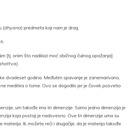
ju
(dhyana)
predmeta koji nam je drag.
h.
ijim [tj. onim što nadilazi moć običnog čulnog opažanja]
hattva).
like dvadeset godina. Međutim spavanje je zanemarivano,
ne meditira o tome. Ovo se dogodilo jer je čovek posvetio
imenzije, um takođe ima tri dimenzije. Samo jedna dimenzija je
nzija koja postoji je nadsvesno. Ove tri dimenzije uma su
 materija. Ili, možete reći i drugačije, da je materija takođe