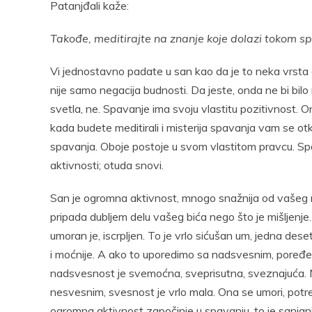
Patanjđali kaže:
Takođe, meditirajte na znanje koje dolazi tokom s
Vi jednostavno padate u san kao da je to neka vrsta o
nije samo negacija budnosti. Da jeste, onda ne bi bil
svetla, ne. Spavanje ima svoju vlastitu pozitivnost. O
kada budete meditirali i misterija spavanja vam se otk
spavanja. Oboje postoje u svom vlastitom pravcu. Spa
aktivnosti; otuda snovi.
San je ogromna aktivnost, mnogo snažnija od vašeg miš
pripada dubljem delu vašeg bića nego što je mišljenje
umoran je, iscrpljen. To je vrlo sićušan um, jedna de
i moćnije. A ako to uporedimo sa nadsvesnim, poređe
nadsvesnost je svemoćna, sveprisutna, sveznajuća. 
nesvesnim, svesnost je vrlo mala. Ona se umori, potr
ogromna aktivnost započinje u spavanju, to je sanjanj