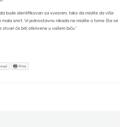
a bude identifikovan sa svesnim, tako da mislite da više
o mala smrt. Vi jednostavno nikada ne mislite o tome šta se
stvari će biti otkrivene u vašem biću.”
Email
Print