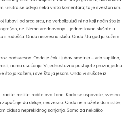
im, unutra se odvija neka vrsta komentara; to je svestan um.
ljubavi, od srca srcu, ne verbalizujući ni na koji način šta ja
ili pogrešno, ne. Nema vrednovanja – jednostavno slušate u
 kuca s radošću. Onda nesvesno sluša. Onda šta god ja kažem
oz nadsvesno. Onda je čak i ljubav smetnja – vrlo suptilno,
misli, nema osećanja. Vi jednostavno postajete prazni, jedna
e što ja kažem, i sve što ja jesam. Onda vi slušate iz
– radite, mislite, radite ovo I ono. Kada se uspavate, svesno
a započinje da deluje, nesvesno. Onda ne možete da mislite,
sam ciklusa neprekidnog sanjanja. Samo za nekoliko