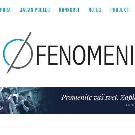
TPORA
JASAN POGLED
KONKURSI
NOTES
PROJEKTI