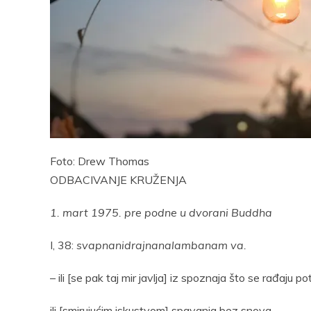
Pocke
Foto: Drew Thomas
ODBACIVANJE KRUŽENJA
1. mart 1975. pre podne u dvorani Buddha
I, 38:
svapnanidrajnanalambanam va.
– ili [se pak taj mir javlja] iz spoznaja što se rađaju
ili [smirujućim iskustvom] spavanja bez snova.