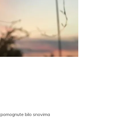
t
Email
Print
 potpomognute bilo snovima