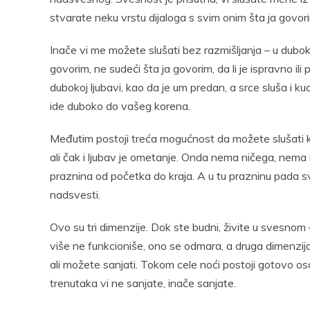
stvarate neku vrstu dijaloga s svim onim šta ja govor
Inače vi me možete slušati bez razmišljanja – u dubokoj 
govorim, ne sudeći šta ja govorim, da li je ispravno 
dubokoj ljubavi, kao da je um predan, a srce sluša i
ide duboko do vašeg korena.
Međutim postoji treća mogućnost da možete slušati kr
ali čak i ljubav je ometanje. Onda nema ničega, nema 
praznina od početka do kraja. A u tu prazninu pada sv
nadsvesti.
Ovo su tri dimenzije. Dok ste budni, živite u svesnom 
više ne funkcioniše, ono se odmara, a druga dimenzij
ali možete sanjati. Tokom cele noći postoji gotovo o
trenutaka vi ne sanjate, inače sanjate.