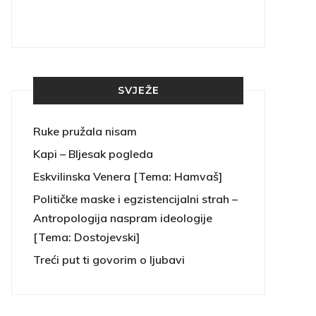
SVJEŽE
Ruke pružala nisam
Kapi – Bljesak pogleda
Eskvilinska Venera [Tema: Hamvaš]
Političke maske i egzistencijalni strah –
Antropologija naspram ideologije
[Tema: Dostojevski]
Treći put ti govorim o ljubavi