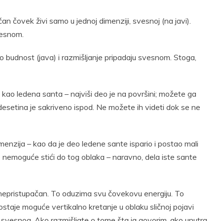
čan čovek živi samo u jednoj dimenziji, svesnoj (na javi).
vesnom.
o budnost (java) i razmišljanje pripadaju svesnom. Stoga,
n kao ledena santa – najviši deo je na površini; možete ga
 desetina je sakriveno ispod. Ne možete ih videti dok se ne
enzija – kao da je deo ledene sante ispario i postao mali
e nemoguće stići do tog oblaka – naravno, dela iste sante
nepristupačan. To oduzima svu čovekovu energiju. To
aje moguće vertikalno kretanje u oblaku sličnoj pojavi
 svesnog. Ako razmišljate o tome šta ja govorim, ako unutra