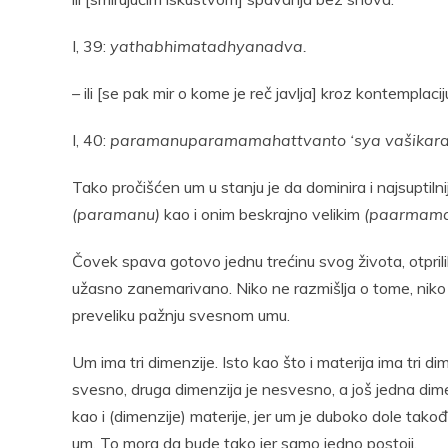
I, 39:
yathabhimatadhyanadva.
–
ili [se pak mir o kome je reč javlja] kroz kontemplaci
I, 40:
paramanuparamamahattvanto ‘sya vašikara
Tako pročišćen um u stanju je da dominira i najsuptiln
(paramanu)
kao i onim beskrajno velikim
(paarmama
Čovek spava gotovo jednu trećinu svog života, otpri
užasno zanemarivano. Niko ne razmišlja o tome, niko 
preveliku pažnju svesnom umu.
Um ima tri dimenzije. Isto kao što i materija ima tri d
svesno, druga dimenzija je nesvesno, a još jedna dime
kao i (dimenzije) materije, jer um je duboko dole takođe
um. To mora da bude tako jer samo jedno postoji.